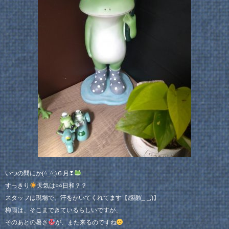
いつの間にか(^_^;)６月❢
すっきり
天気は○○日和？？
スタッフは現場で、汗をかいてくれてます【感謝(_ _;)】
梅雨は、そこまできているらしいですが、
そのあとの暑さ
が、また来るのですね