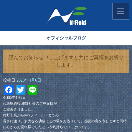
オフィシャルブログ
謹んでお知らせ申し上げますと共にご冥福をお祈り
します。
投稿日
2023年4月6日
Facebook
Twitter
Line
令和5年4月3日
代表取締役 紺野社長のご尊父様が
ご逝去されました。
紺野工業から㈱Nフィールドまでの
長きに渡り、多大なる功績にこの場をお借りして、感謝の意を表しますと同時
に心からお疲れ様でしたという気持ちでいっぱいです。