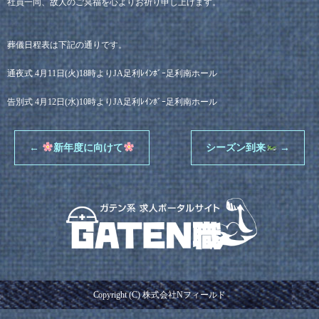
社員一同、故人のご冥福を心よりお祈り申し上げます。
葬儀日程表は下記の通りです。
通夜式 4月11日(火)18時よりJA足利ﾚｲﾝﾎﾞｰ足利南ホール
告別式 4月12日(水)10時よりJA足利ﾚｲﾝﾎﾞｰ足利南ホール
←
新年度に向けて
シーズン到来
→
Copyright (C) 株式会社Nフィールド